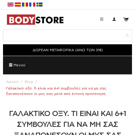
ΔΩΡΕΑΝ ΜΕΤΑΦΟΡΙΚΑ (ΑΝΩ ΤΩΝ 31€)
Μενού
Αρχική
/
Blog
/
Γαλακτικό οξύ. Τι είναι και 6+1 συμβουλές για να μη σας
ξαναπονέσουν οι μυς σας μετά από έντονη προπόνηση.
ΓΑΛΑΚΤΙΚΌ ΟΞΎ. ΤΙ ΕΊΝΑΙ ΚΑΙ 6+1
ΣΥΜΒΟΥΛΈΣ ΓΙΑ ΝΑ ΜΗ ΣΑΣ