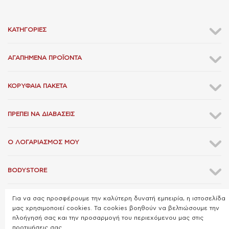
ΚΑΤΗΓΟΡΊΕΣ
ΑΓΑΠΗΜΈΝΑ ΠΡΟΪΌΝΤΑ
ΚΟΡΥΦΑΊΑ ΠΑΚΈΤΑ
ΠΡΈΠΕΙ ΝΑ ΔΙΑΒΆΣΕΙΣ
Ο ΛΟΓΑΡΙΑΣΜΌΣ ΜΟΥ
BODYSTORE
ΕΠΙΚΟΙΝΩΝΊΑ
Για να σας προσφέρουμε την καλύτερη δυνατή εμπειρία, η ιστοσελίδα
μας χρησιμοποιεί cookies. Τα cookies βοηθούν να βελτιώσουμε την
πλοήγησή σας και την προσαρμογή του περιεχόμενου μας στις
προτιμήσεις σας.