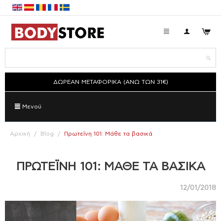
ΔΩΡΕΑΝ ΜΕΤΑΦΟΡΙΚΑ (ΑΝΩ ΤΩΝ 31€)
Μενού
Αρχική
/
Blog
/
Πρωτεΐνη 101: Μάθε τα βασικά
ΠΡΩΤΕΪ́ΝΗ 101: ΜΆΘΕ ΤΑ ΒΑΣΙΚΆ
12/01/2018