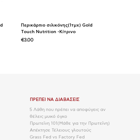
ld
Περικάρπιο σιλικόνης(1τμχ) Gold
Touch Nutrition -Κίτρινο
€
3.00
ΠΡΈΠΕΙ ΝΑ ΔΙΑΒΆΣΕΙΣ
5 Λάθη που πρέπει να αποφύγεις αν
θέλεις μυικό όγκο
Πρωτεΐνη 101(Μάθε για την Πρωτεΐνη)
Απέκτησε Τέλειους γλουτούς
Grass Fed vs Factory Fed