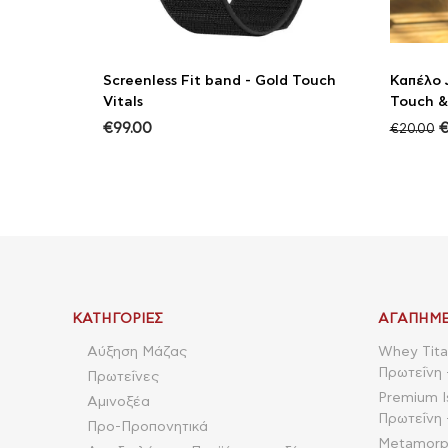
Screenless Fit band - Gold Touch
Καπέλο 
Vitals
Touch &
€
99.00
€
20.00
ΚΑΤΗΓΟΡΊΕΣ
ΑΓΑΠΗΜΈ
Αύξηση Μάζας
Whey Tita
Πρωτεΐνη 
Πρωτεΐνες
Premium I
Αμινοξέα
Πρωτεΐνη 
Προ-Προπονητικά
Metamorpho