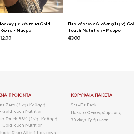
Jockey με κέντημα Gold
Περικάρπιο σιλικόνης(1τμχ) Go
 δίχτυ - Μαύρο
Touch Nutrition - Μαύρο
€
12.00
€
3.00
ΝΑ ΠΡΟΪΌΝΤΑ
ΚΟΡΥΦΑΊΑ ΠΑΚΈΤΑ
ns Zero (2 kg) Καθαρή
StayFit Pack
- GoldTouch Nutrition
Πακέτο Ογκογράμμωσης
so Touch 86% (2Kg) Καθαρή
30 days Γράμμωση
- GoldTouch Nutrition
sis (2kg) All in 1 Πρωτεΐνη -