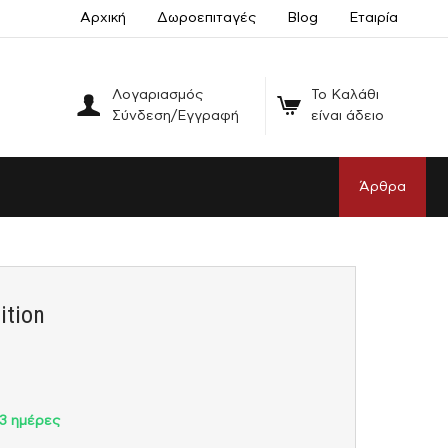
Αρχική
Δωροεπιταγές
Blog
Εταιρία
Λογαριασμός
Το Καλάθι
Σύνδεση/Εγγραφή
είναι άδειο
Άρθρα
ition
3 ημέρες