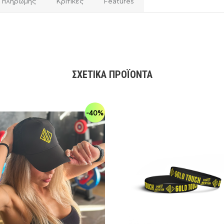
ι πληρωμής
Κριτικές
Features
ΣΧΕΤΙΚΆ ΠΡΟΪΌΝΤΑ
-40%