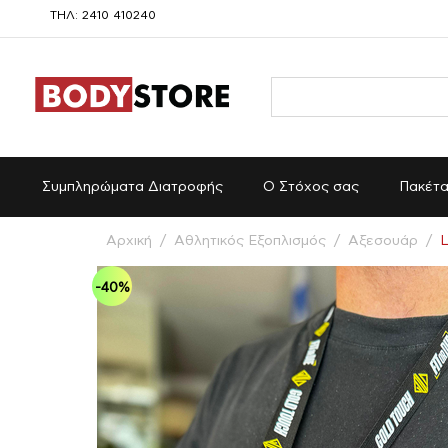
ΤΗΛ: 2410 410240
Συμπληρώματα Διατροφής
Ο Στόχος σας
Πακέτ
Αρχική
/
Αθλητικός Εξοπλισμός
/
Αξεσουάρ
/
L
-40%