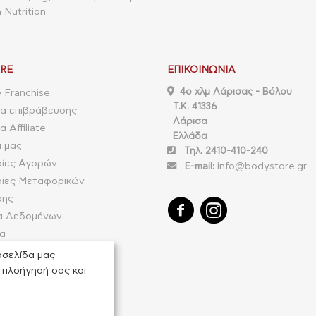
 Nutrition
RE
ΕΠΙΚΟΙΝΩΝΊΑ
4o χλμ Λάρισας - Βόλου
 Franchise
Τ.Κ. 41336
α επιβράβευσης
Λάρισα
 Affiliate
Ελλάδα
α μας
Τηλ. 2410-410-240
ίες Αγορών
E-mail:
info@bodystore.gr
ίες Μεταφορικών
σης
α Δεδομένων
ία
ιστροφής παραγγελίας
οσελίδα μας
 πλοήγησή σας και