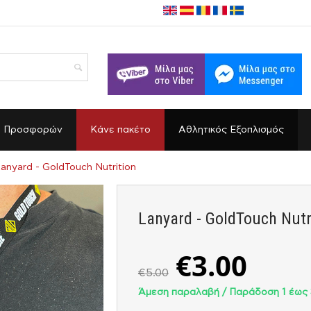
α Προσφορών
Κάνε πακέτο
Αθλητικός Εξοπλισμός
anyard - GoldTouch Nutrition
Lanyard - GoldTouch Nutr
€
3.00
€
5.00
Άμεση παραλαβή / Παράδoση 1 έως 