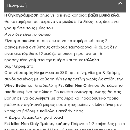
Περιγραφή
Η
Ογκογράμμωση
σημαίνει ότι ενώ κάποιος
βάζει μυϊκά κιλά
,
θα καταφέρει ταυτόχρονα να
μειώσει το λίπο
ς του, ώστε να
γραμμώσει τους μύες του.
Αυτό δεν είναι το ιδανικό;
Σίγουρα ακούγεται απίστευτο να καταφέρει κάποιος 2
φαινομενικά αντίθετους στόχους ταυτόχρονα. Κι όμως δεν
είναι ακατόρθωτο! Χρειάζεται σωστή προπόνηση, 6
προσεγμένα γεύματα την ημέρα και τα κατάλληλα
συμπληρώματα.
O συνδυασμός
Mega mass
με 33% πρωτεΐνη, vitargo & βρόμη,
συνδυασμένος με καθαρή Whey πρωτεΐνη χωρίς Λακτόζη, την
Whey Better
και λιποδιαλύτη
Fat Killer Men Only
που θα κάψει το
αποθηκευμένο σας λίπος. Το πακέτο ογκογράμμωσης θα σας
βοηθήσει να δουλέψετε με σταθερό και προοδευτικό τρόπο
βάζοντας σιγά-σιγά μικρές ποσότητες μυϊκών κιλών πάνω μας
χωρίς να βάζουμε καθόλου σχεδόν λίπος.
+ Δώρο βραχιολάκι gold touch
Fat killer Men Only Τρόπος χρήσης:
Παίρνετε 1-2 κάψουλες με το