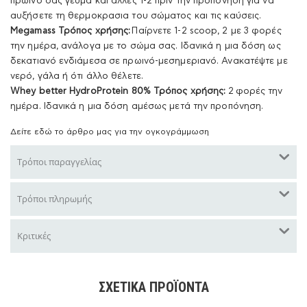
πρωινό σας γέυμα και άλλες 1-2 πριν την προπόνηση για να
αυξήσετε τη θερμοκρασια του σώματος και τις καύσεις.
Megamass Τρόπος χρήσης:
Παίρνετε 1-2 scoop, 2 με 3 φορές
την ημέρα, ανάλογα με το σώμα σας. Ιδανικά η μια δόση ως
δεκατιανό ενδιάμεσα σε πρωινό-μεσημεριανό. Ανακατέψτε με
νερό, γάλα ή ότι άλλο θέλετε.
Whey better HydroProtein 80% Τρόπος
χρήσης:
2 φορές την
ημέρα. Ιδανικά η μια δόση αμέσως μετά την προπόνηση.
Δείτε εδώ το άρθρο μας για την ογκογράμμωση
Τρόποι παραγγελίας
Τρόποι πληρωμής
Κριτικές
ΣΧΕΤΙΚΆ ΠΡΟΪΌΝΤΑ