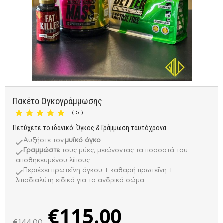
Πακέτο Ογκογράμμωσης
( 5 )
Πετύχετε το ιδανικό: Όγκος & Γράμμωση ταυτόχρονα
Αυξήστε τον
μυϊκό όγκο
Γραμμώστε
τους μύες, μειώνοντας τα ποσοστά του
αποθηκευμένου λίπους
Περιέχει πρωτεΐνη όγκου + καθαρή πρωτεΐνη +
λιποδιαλύτη ειδικό για το ανδρικό σώμα
€
115.00
€
144.00