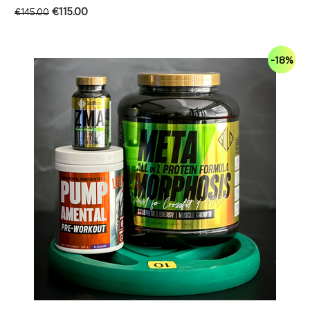
€
115.00
€
145.00
-18%