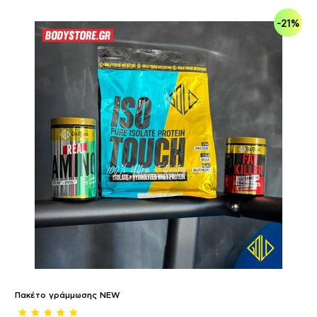
-21%
Πακέτο γράμμωσης NEW