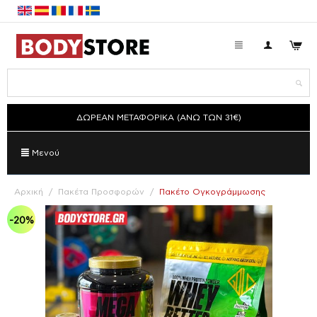
ΔΩΡΕΑΝ ΜΕΤΑΦΟΡΙΚΑ (ΑΝΩ ΤΩΝ 31€)
Μενού
Αρχική
/
Πακέτα Προσφορών
/
Πακέτο Ογκογράμμωσης
-20%