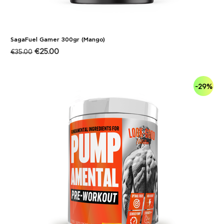
SagaFuel Gamer 300gr (Mango)
€
25.00
€
35.00
-29%