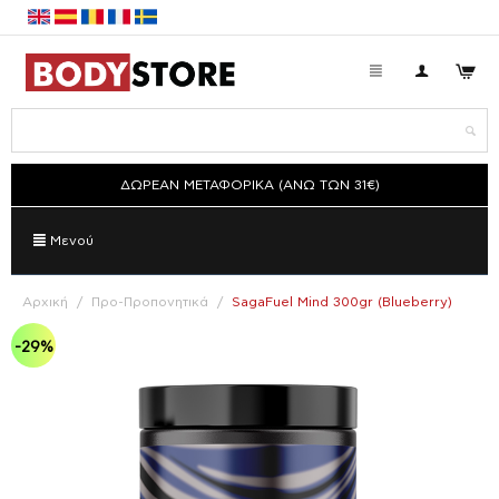
ΔΩΡΕΑΝ ΜΕΤΑΦΟΡΙΚΑ (ΑΝΩ ΤΩΝ 31€)
Μενού
Αρχική
/
Προ-Προπονητικά
/
SagaFuel Mind 300gr (Blueberry)
-29%