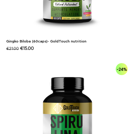
Gingko Biloba (60caps)- GoldTouch nutrition
€
15.00
€
21.00
-24%