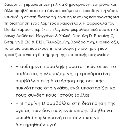
ζάχαρης, η προχωρημένη ηλικία δημιουργούν τερηδόνα και
άλλα προβλήματα στα δόντια, ακόμα και περιοδοντική νόσο.
Φυσικά, η σωστή διατροφή είναι σημαντικός παράγοντας για
τη διατήρηση ενός λαμπερού χαμόγελου. Η φόρμουλα του
Dental Support περιέχει επιλεγμένα μικροθρεπτικά συστατικά
όπως: Ασβέστιο, Μαγγάνιο & Χαλκό, Βιταμίνη D, Βιταμίνη C,
Βιταμίνη Β (Β6 & Β12), Γλυκοζαμίνη, Χονδροϊτίνη, Φολικό οξύ,
τα οποία σας παρέχουν τη διατροφική υποστήριξη που
χρειάζεστε για τη διατήρηση της στοματικής σας υγείας.
Η αυξημένη πρόσληψη συστατικών όπως το
ασβέστιο, η γλυκοζαμίνη, η χρονδροϊτίνη
συμβάλλει στη διατήρηση της οστικής
πυκνότητας στη γνάθο, ενώ υποστηρίζει και
τους συνδετικούς ιστούς (ούλα)
H Βιταμίνη D συμβάλλει στη διατήρηση της
υγείας των δοντιών, ενώ επίσης βοηθά να
μειωθεί η φλεγμονή στα ούλα και να
διατηρηθούν υγιή.