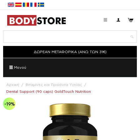
ΔΩΡΕΑΝ ΜΕΤΑΦΟΡΙΚΑ (ΑΝΩ ΤΩΝ 31€)
Μενού
Αρχική
/
Βιταμίνες και Προϊόντα Υγείας
/
Dental Support (90 caps) GoldTouch Nutrition
-19%