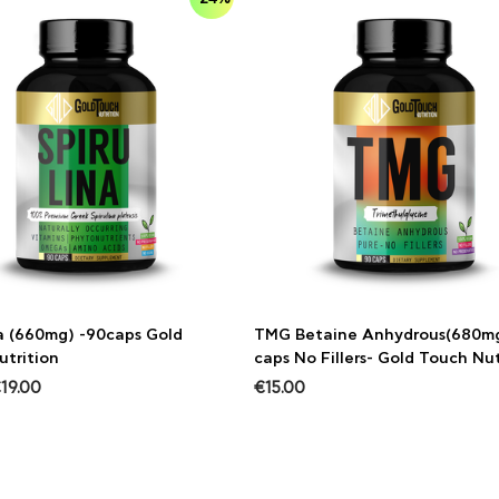
na (660mg) -90caps Gold
TMG Betaine Anhydrous(680mg
utrition
caps No Fillers- Gold Touch Nut
€
19.00
€
15.00