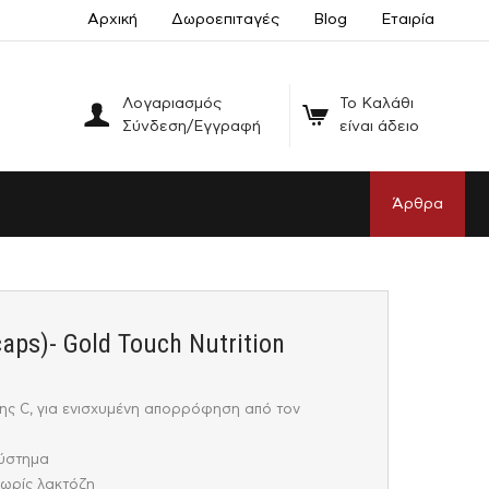
Αρχική
Δωροεπιταγές
Blog
Εταιρία
Λογαριασμός
Το Καλάθι
Σύνδεση/Εγγραφή
είναι άδειο
Άρθρα
caps)- Gold Touch Nutrition
ης C, για ενισχυμένη απορρόφηση από τον
σύστημα
χωρίς λακτόζη