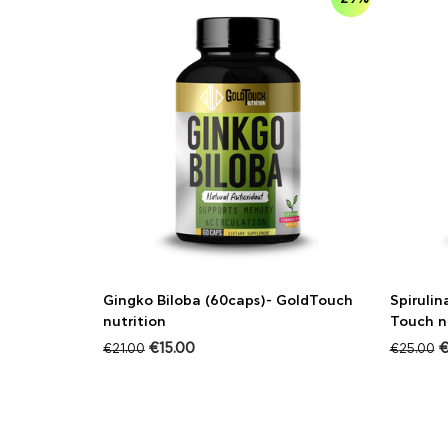
Gingko Biloba (60caps)- GoldTouch
Spiruli
nutrition
Touch n
€
15.00
€
21.00
€
25.00