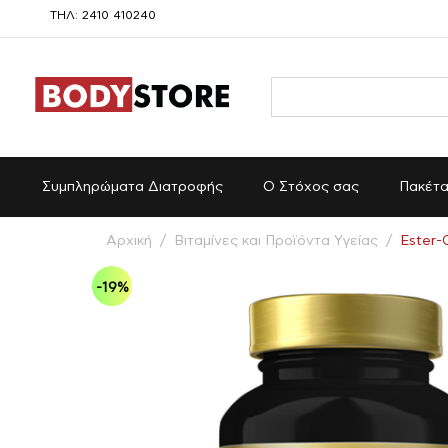
ΤΗΛ: 2410 410240
Συμπληρώματα Διατροφής
Ο Στόχος σας
Πακέτ
Αρχική
/
Βιταμίνες και Προϊόντα Υγείας
/
Ester-
-19%