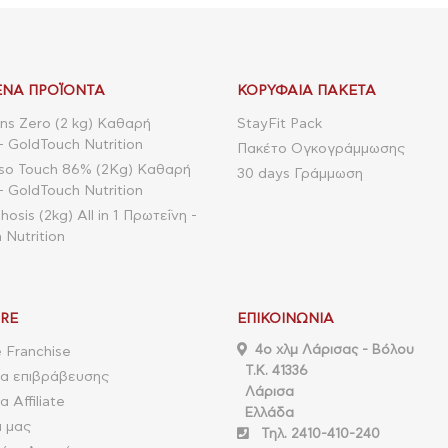
ΝΑ ΠΡΟΪΌΝΤΑ
ΚΟΡΥΦΑΊΑ ΠΑΚΈΤΑ
ns Zero (2 kg) Καθαρή
StayFit Pack
- GoldTouch Nutrition
Πακέτο Ογκογράμμωσης
so Touch 86% (2Kg) Καθαρή
30 days Γράμμωση
- GoldTouch Nutrition
sis (2kg) All in 1 Πρωτεΐνη -
 Nutrition
RE
ΕΠΙΚΟΙΝΩΝΊΑ
4o χλμ Λάρισας - Βόλου
 Franchise
Τ.Κ. 41336
α επιβράβευσης
Λάρισα
 Affiliate
Ελλάδα
α μας
Τηλ. 2410-410-240