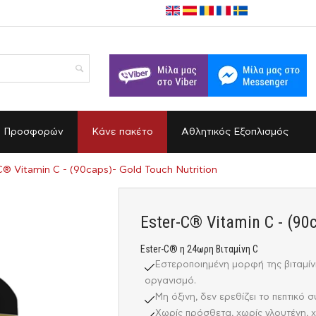
α Προσφορών
Κάνε πακέτο
Αθλητικός Εξοπλισμός
C® Vitamin C - (90caps)- Gold Touch Nutrition
Ester-C® Vitamin C - (90
Ester-C® η 24ωρη Βιταμίνη C
Εστεροποιημένη μορφή της βιταμίν
οργανισμό.
Mη όξινη, δεν ερεθίζει το πεπτικό 
Χωρίς πρόσθετα, χωρίς γλουτένη, 