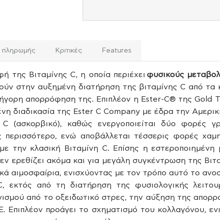
ι πληρωμής
Κριτικές
Features
ή της Βιταμίνης C, η οποία περιέχει
φυσικούς μεταβολ
θούν στην αυξημένη διατήρηση της βιταμίνης C από τα 
ρήγορη απορρόφηση της. Επιπλέον η Ester-C® της Gold To
νη διαδικασία της Ester C Company με έδρα την Αμερικ
 C (ασκορβικό), καθώς ενεργοποιείται δύο φορές γ
 περισσότερο, ενώ αποβάλλεται τέσσερις φορές χαμη
ε την κλασική Βιταμίνη C. Επίσης η εστεροποιημένη μ
 δεν ερεθίζει ακόμα και για μεγάλη συγκέντρωση της Βιτ
κά αιμοσφαίρια, ενισχύοντας με τον τρόπο αυτό το ανο
 C, εκτός από τη διατήρηση της φυσιολογικής λειτου
ισμού από το οξειδωτικό στρες, την αύξηση της απορ
 Ε. Επιπλέον προάγει το σχηματισμό του κολλαγόνου, εν