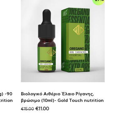
) -90
Βιολογικό Αιθέριο Έλαιο Ρίγανης,
rition
βρώσιμο (10ml)- Gold Touch nutrition
€
11.00
€
15.00