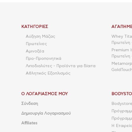
ΚΑΤΗΓΟΡΊΕΣ
ΑΓΑΠΗΜΈ
Αύξηση Μάζας
Whey Tita
Πρωτεΐνη 
Πρωτεΐνες
Premium I
Αμινοξέα
Πρωτεΐνη 
Προ-Προπονητικά
Metamorpho
Λιποδιαλύτες - Προϊόντα για δίαιτα
GoldTouch
Αθλητικός Εξοπλισμός
Ο ΛΟΓΑΡΙΑΣΜΌΣ ΜΟΥ
BODYSTO
Σύνδεση
Bodystore
Πρόγραμμ
Δημιουργία Λογαριασμού
Πρόγραμμα
Affiliates
Η Εταιρεί