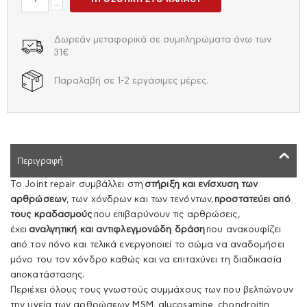
−
Δωρεάν μεταφορικά σε συμπληρώματα άνω των
31€
Παραλαβή σε 1-2 εργάσιμες μέρες.
Περιγραφή
Το Joint repair συμβάλλει στη
στήριξη και ενίσχυση των
αρθρώσεων
, των χόνδρων και των τενόντων,
προστατεύει από
τους κραδασμούς
που επιβαρύνουν τις αρθρώσεις,
έχει
αναλγητική και αντιφλεγμονώδη δράση
που ανακουφίζει
από τον πόνο και τελικά ενεργοποιεί το σώμα να αναδομήσει
μόνο του τον χόνδρο καθώς και να επιταχύνει τη διαδικασία
αποκατάστασης.
Περιέχει όλους τους γνωστούς συμμάχους των που βελτιώνουν
την υγεία των αρθρώσεων MSM, glucosamine, chondroitin