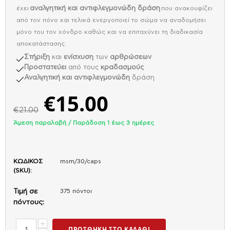
έχει
αναλγητική και αντιφλεγμονώδη δράση
που ανακουφίζει
από τον πόνο και τελικά ενεργοποιεί το σώμα να αναδομήσει
μόνο του τον χόνδρο καθώς και να επιταχύνει τη διαδικασία
αποκατάστασης.
Στήριξη
και
ενίσχυση
των
αρθρώσεων
Προστατεύει
από τους
κραδασμούς
Αναλγητική και αντιφλεγμονώδη
δράση
€
15.00
€
21.00
Άμεση παραλαβή / Παράδoση 1 έως 3 ημέρες
ΚΩΔΙΚΟΣ
msm/30/caps
(SKU):
Τιμή σε
375 πόντοι
πόντους:
+
ΠΡΟΣΘΉΚΗ ΣΤΟ ΚΑΛΆΘΙ