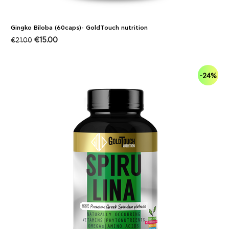
Gingko Biloba (60caps)- GoldTouch nutrition
€
15.00
€
21.00
-24%