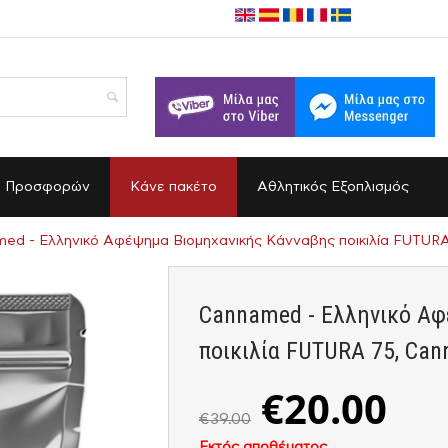
α Προσφορών
Κάνε πακέτο
Αθλητικός Εξοπλισμός
ed - Ελληνικό Αφέψημα Βιομηχανικής Κάνναβης ποικιλία FUTURA 7
Cannamed - Ελληνικό Αφ
ποικιλία FUTURA 75, Cann
€
20.00
€
39.00
Εκτός αποθέματος