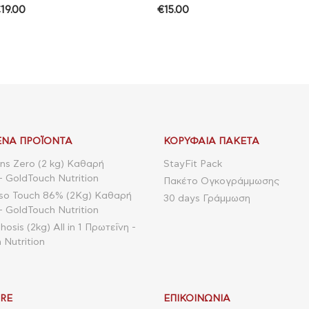
€
19.00
€
15.00
ΝΑ ΠΡΟΪΌΝΤΑ
ΚΟΡΥΦΑΊΑ ΠΑΚΈΤΑ
ns Zero (2 kg) Καθαρή
StayFit Pack
- GoldTouch Nutrition
Πακέτο Ογκογράμμωσης
so Touch 86% (2Kg) Καθαρή
30 days Γράμμωση
- GoldTouch Nutrition
sis (2kg) All in 1 Πρωτεΐνη -
 Nutrition
RE
ΕΠΙΚΟΙΝΩΝΊΑ