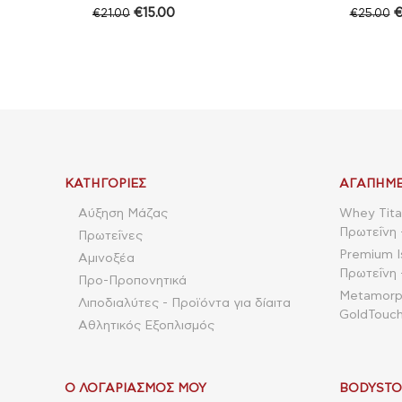
€
15.00
€
21.00
€
25.00
ΚΑΤΗΓΟΡΊΕΣ
ΑΓΑΠΗΜΈ
Αύξηση Μάζας
Whey Tita
Πρωτεΐνη 
Πρωτεΐνες
Premium I
Αμινοξέα
Πρωτεΐνη 
Προ-Προπονητικά
Metamorpho
Λιποδιαλύτες - Προϊόντα για δίαιτα
GoldTouch
Αθλητικός Εξοπλισμός
Ο ΛΟΓΑΡΙΑΣΜΌΣ ΜΟΥ
BODYSTO