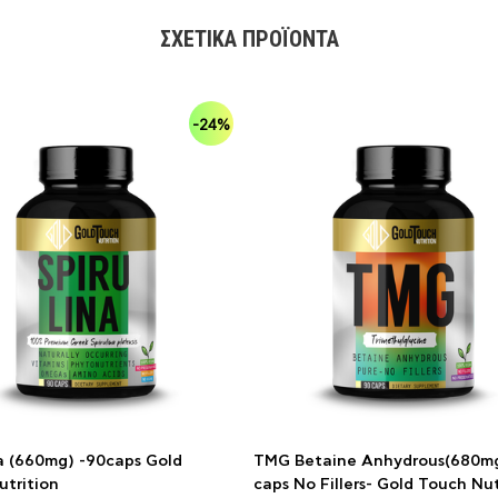
ΣΧΕΤΙΚΆ ΠΡΟΪΌΝΤΑ
-24%
na (660mg) -90caps Gold
TMG Betaine Anhydrous(680mg
utrition
caps No Fillers- Gold Touch Nut