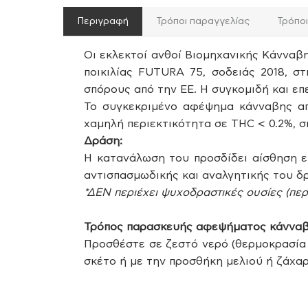
Περιγραφή
Τρόποι παραγγελίας
Τρόπο
Οι εκλεκτοί ανθοί Βιομηχανικής Κάνναβη
ποικιλίας FUTURA 75, σοδειάς 2018, στ
σπόρους από την ΕΕ. Η συγκομιδή και επ
Το συγκεκριμένο αφέψημα κάνναβης απο
χαμηλή περιεκτικότητα σε THC < 0.2%, σ
Δράση:
Η κατανάλωση του προσδίδει αίσθηση ευ
αντισπασμωδικής και αναλγητικής του δ
*ΔΕΝ περιέχει ψυχοδραστικές ουσίες (περ
Τρόπος παρασκευής αφεψήματος κάννα
Προσθέστε σε ζεστό νερό (θερμοκρασία
σκέτο ή με την προσθήκη μελιού ή ζάχα