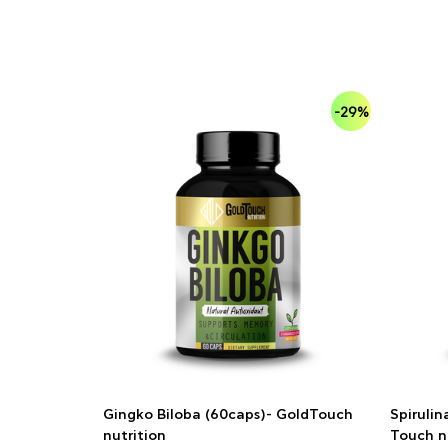
-29%
Gingko Biloba (60caps)- GoldTouch
Spiruli
nutrition
Touch n