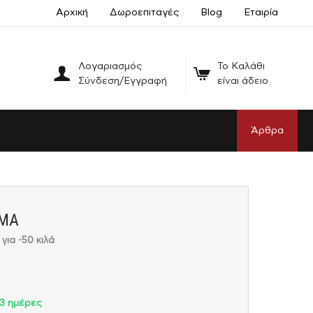
Αρχική
Δωροεπιταγές
Blog
Εταιρία
Λογαριασμός
Το Καλάθι
Σύνδεση/Εγγραφή
είναι άδειο
Άρθρα
ΗΜΑ
για -50 κιλά
3 ημέρες