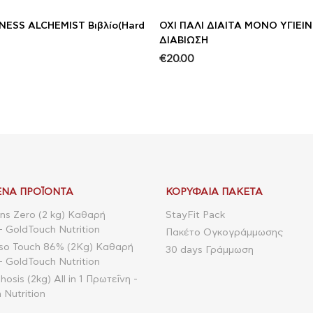
NESS ALCHEMIST Βιβλίο(Hard
ΟΧΙ ΠΑΛΙ ΔΙΑΙΤΑ ΜΟΝΟ ΥΓΙΕΙ
ΔΙΑΒΙΩΣΗ
€
20.00
ΝΑ ΠΡΟΪΌΝΤΑ
ΚΟΡΥΦΑΊΑ ΠΑΚΈΤΑ
ns Zero (2 kg) Καθαρή
StayFit Pack
- GoldTouch Nutrition
Πακέτο Ογκογράμμωσης
so Touch 86% (2Kg) Καθαρή
30 days Γράμμωση
- GoldTouch Nutrition
sis (2kg) All in 1 Πρωτεΐνη -
 Nutrition