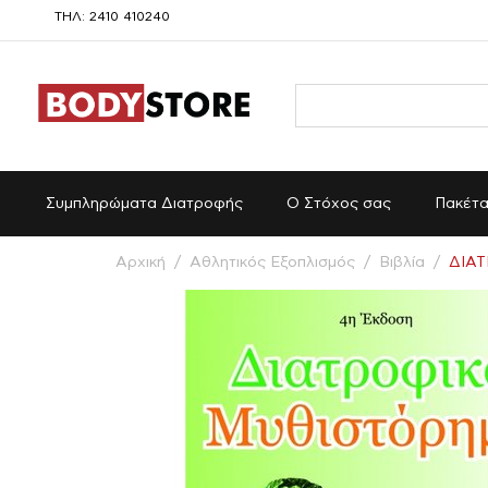
ΤΗΛ: 2410 410240
Συμπληρώματα Διατροφής
Ο Στόχος σας
Πακέτ
Αρχική
/
Αθλητικός Εξοπλισμός
/
Βιβλία
/
ΔΙΑ