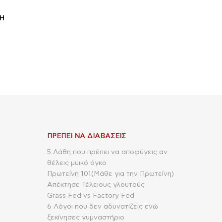
ΝΗ
ΠΡΈΠΕΙ ΝΑ ΔΙΑΒΆΣΕΙΣ
5 Λάθη που πρέπει να αποφύγεις αν
θέλεις μυικό όγκο
Πρωτεΐνη 101(Μάθε για την Πρωτεΐνη)
Απέκτησε Τέλειους γλουτούς
Grass Fed vs Factory Fed
6 Λόγοι που δεν αδυνατίζεις ενώ
ξεκίνησες γυμναστήριο