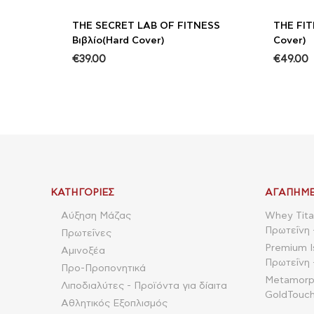
THE SECRET LAB OF FITNESS
THE FIT
Bιβλίο(Hard Cover)
Cover)
€
39.00
€
49.00
ΚΑΤΗΓΟΡΊΕΣ
ΑΓΑΠΗΜΈ
Αύξηση Μάζας
Whey Tita
Πρωτεΐνη 
Πρωτεΐνες
Premium I
Αμινοξέα
Πρωτεΐνη 
Προ-Προπονητικά
Metamorpho
Λιποδιαλύτες - Προϊόντα για δίαιτα
GoldTouch
Αθλητικός Εξοπλισμός