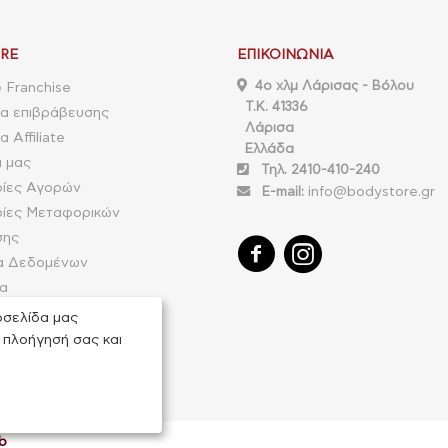
RE
ΕΠΙΚΟΙΝΩΝΊΑ
4o χλμ Λάρισας - Βόλου
 Franchise
Τ.Κ. 41336
α επιβράβευσης
Λάρισα
 Affiliate
Ελλάδα
α μας
Τηλ. 2410-410-240
ίες Αγορών
E-mail:
info@bodystore.gr
ίες Μεταφορικών
σης
α Δεδομένων
ία
ιστροφής παραγγελίας
οσελίδα μας
 πλοήγησή σας και
b