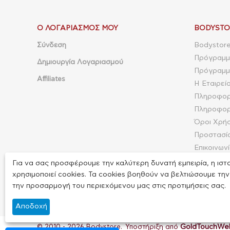
Ο ΛΟΓΑΡΙΑΣΜΌΣ ΜΟΥ
BODYSTO
Σύνδεση
Bodystore
Πρόγραμμ
Δημιουργία Λογαριασμού
Πρόγραμμα
Affiliates
Η Εταιρεί
Πληροφορ
Πληροφορ
Όροι Χρή
Προστασί
Επικοινων
Φόρμα επ
Για να σας προσφέρουμε την καλύτερη δυνατή εμπειρία, η ιστ
Site Map
χρησιμοποιεί cookies. Τα cookies βοηθούν να βελτιώσουμε την
την προσαρμογή του περιεχόμενου μας στις προτιμήσεις σας.
Αποδοχή
GoldTouchWe
© 2010 - 2026 Bodystore. Υποστήριξη από