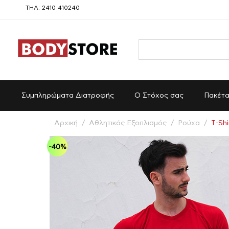
ΤΗΛ: 2410 410240
Συμπληρώματα Διατροφής
Ο Στόχος σας
Πακέτ
Αρχική
/
Αθλητικός Εξοπλισμός
/
Ρούχα
/
T-Shi
-40%