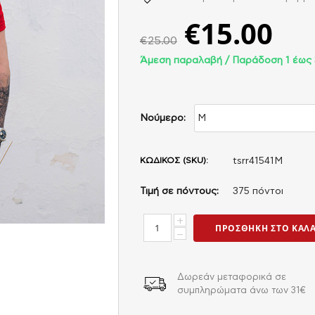
€
15.00
€
25.00
Άμεση παραλαβή / Παράδoση 1 έως 
Νούμερο:
ΚΩΔΙΚΟΣ (SKU):
tsrr41541M
Τιμή σε πόντους:
375 πόντοι
+
ΠΡΟΣΘΉΚΗ ΣΤΟ ΚΑΛ
−
Δωρεάν μεταφορικά σε
συμπληρώματα άνω των 31€