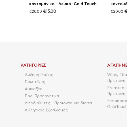
κοντομάνικο - Λευκό -Gold Touch
κοντομά
€
15.00
€
20.00
€
20.00
ΚΑΤΗΓΟΡΊΕΣ
ΑΓΑΠΗΜΈ
Αύξηση Μάζας
Whey Tita
Πρωτεΐνη 
Πρωτεΐνες
Premium I
Αμινοξέα
Πρωτεΐνη 
Προ-Προπονητικά
Metamorpho
Λιποδιαλύτες - Προϊόντα για δίαιτα
GoldTouch
Αθλητικός Εξοπλισμός