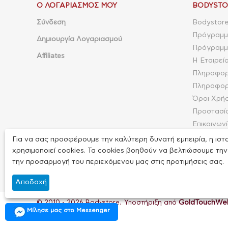
Ο ΛΟΓΑΡΙΑΣΜΌΣ ΜΟΥ
BODYSTO
Σύνδεση
Bodystore
Πρόγραμμ
Δημιουργία Λογαριασμού
Πρόγραμμα
Affiliates
Η Εταιρεί
Πληροφορ
Πληροφορ
Όροι Χρή
Προστασί
Επικοινων
Φόρμα επ
Για να σας προσφέρουμε την καλύτερη δυνατή εμπειρία, η ιστ
Site Map
χρησιμοποιεί cookies. Τα cookies βοηθούν να βελτιώσουμε την
την προσαρμογή του περιεχόμενου μας στις προτιμήσεις σας.
Αποδοχή
GoldTouchWe
© 2010 - 2026 Bodystore. Υποστήριξη από
Μίλησε μας στο Messenger