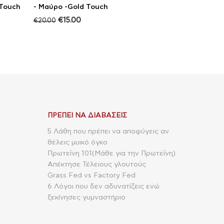
 Touch
- Μαύρο -Gold Touch
€
15.00
€
20.00
ΠΡΈΠΕΙ ΝΑ ΔΙΑΒΆΣΕΙΣ
5 Λάθη που πρέπει να αποφύγεις αν
θέλεις μυικό όγκο
Πρωτεΐνη 101(Μάθε για την Πρωτεΐνη)
Απέκτησε Τέλειους γλουτούς
Grass Fed vs Factory Fed
6 Λόγοι που δεν αδυνατίζεις ενώ
ξεκίνησες γυμναστήριο