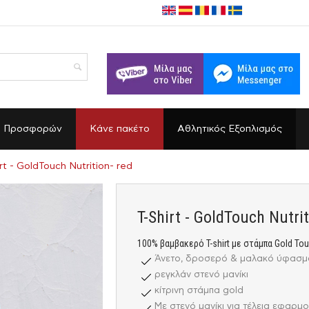
α Προσφορών
Κάνε πακέτο
Αθλητικός Εξοπλισμός
rt - GoldTouch Nutrition- red
T-Shirt - GoldTouch Nutrit
100% βαμβακερό T-shirt με στάμπα Gold To
Άνετο, δροσερό & μαλακό ύφασμ
ρεγκλάν στενό μανίκι
κίτρινη στάμπα gold
Με στενό μανίκι για τέλεια εφαρμ