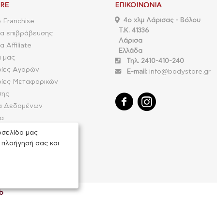
RE
ΕΠΙΚΟΙΝΩΝΊΑ
4o χλμ Λάρισας - Βόλου
 Franchise
Τ.Κ. 41336
α επιβράβευσης
Λάρισα
 Affiliate
Ελλάδα
α μας
Τηλ. 2410-410-240
ίες Αγορών
E-mail:
info@bodystore.gr
ίες Μεταφορικών
σης
α Δεδομένων
ία
ιστροφής παραγγελίας
οσελίδα μας
 πλοήγησή σας και
b