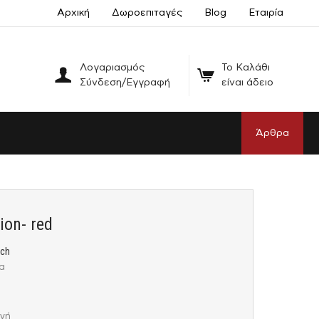
Αρχική
Δωροεπιταγές
Blog
Εταιρία
Λογαριασμός
Το Καλάθι
Σύνδεση/Εγγραφή
είναι άδειο
Άρθρα
ion- red
uch
α
ογή