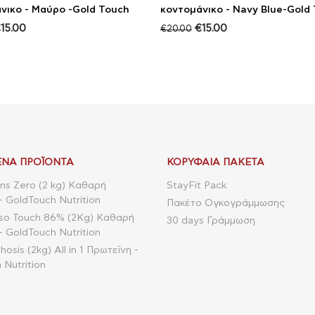
νικο - Μαύρο -Gold Touch
κοντομάνικο - Navy Blue-Gold
€
15.00
€
15.00
€
20.00
ΝΑ ΠΡΟΪΌΝΤΑ
ΚΟΡΥΦΑΊΑ ΠΑΚΈΤΑ
ns Zero (2 kg) Καθαρή
StayFit Pack
- GoldTouch Nutrition
Πακέτο Ογκογράμμωσης
so Touch 86% (2Kg) Καθαρή
30 days Γράμμωση
- GoldTouch Nutrition
sis (2kg) All in 1 Πρωτεΐνη -
 Nutrition