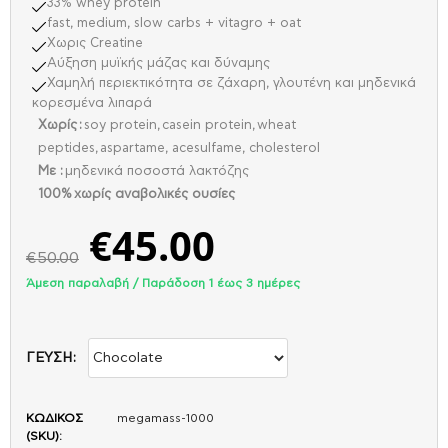
33% whey protein
fast, medium, slow carbs + vitagro + oat
Χωρις Creatine
Αύξηση μυϊκής μάζας και δύναμης
Χαμηλή περιεκτικότητα σε ζάχαρη, γλουτένη και μηδενικά
κορεσμένα λιπαρά
Xωρίς :
soy protein, casein protein, wheat
peptides, aspartame, acesulfame, cholesterol
Με :
μηδενικά ποσοστά λακτόζης
100% χωρίς αναβολικές ουσίες
€
45.00
€
50.00
Άμεση παραλαβή / Παράδoση 1 έως 3 ημέρες
ΓΕΥΣΗ:
ΚΩΔΙΚΟΣ
megamass-1000
(SKU):