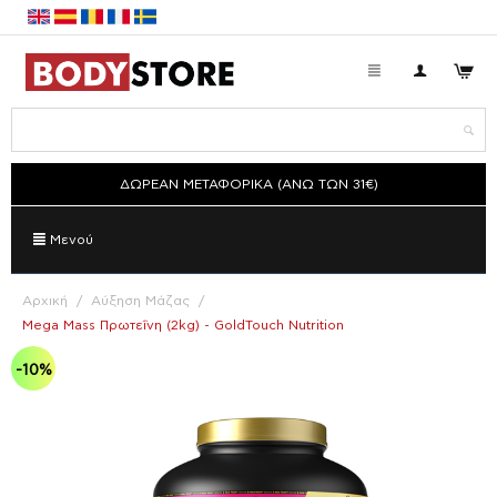
ΔΩΡΕΑΝ ΜΕΤΑΦΟΡΙΚΑ (ΑΝΩ ΤΩΝ 31€)
Μενού
Αρχική
/
Αύξηση Μάζας
/
Mega Mass Πρωτεΐνη (2kg) - GoldTouch Nutrition
-10%