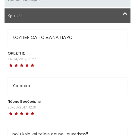
Κριτικές
ΣΟΥΠΕΡ ΘΑ ΤΟ ΞΑΝΑ ΠΑΡΩ
ΟΡΕΣΤΗΣ
13/04/2017, 13:55
Υπεροχο
Πάρης Βουδούρης
25/03/2017, 12:31
polu kalo kai teleia geusei. euxaristw!!