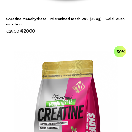
Creatine Monohydrate - Micronized mesh 200 (400g) - GoldTouch
nutrition
€
20.00
€
29.00
-50%