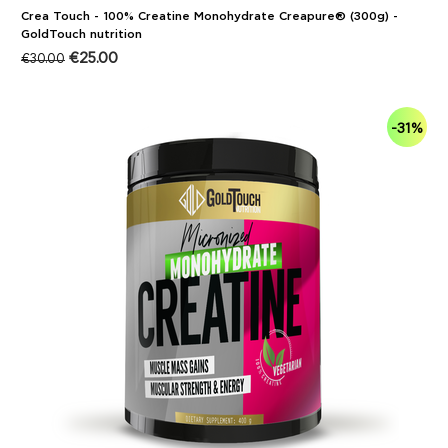
Crea Touch - 100% Creatine Monohydrate Creapure® (300g) -
GoldTouch nutrition
€
25.00
€
30.00
-31%