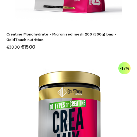
Creatine Monohydrate - Micronized mesh 200 (300g) bag -
GoldTouch nutrition
€
15.00
€
30.00
-17%