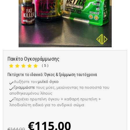
Πακέτο Ογκογράμμωσης
( 5 )
Πετύχετε το ιδανικό: Όγκος & Γράμμωση ταυτόχρονα
Αυξήστε τον
μυϊκό όγκο
Γραμμώστε
τους μύες, μειώνοντας τα ποσοστά του
αποθηκευμένου λίπους
Περιέχει πρωτεΐνη όγκου + καθαρή πρωτεΐνη +
λιποδιαλύτη ειδικό για το ανδρικό σώμα
€
115.00
€
144.00