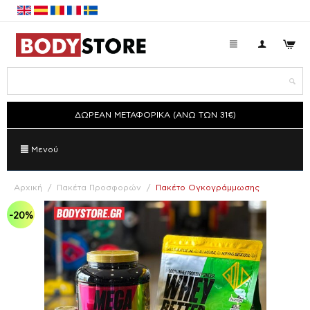
ΔΩΡΕΑΝ ΜΕΤΑΦΟΡΙΚΑ (ΑΝΩ ΤΩΝ 31€)
Μενού
Αρχική
/
Πακέτα Προσφορών
/
Πακέτο Ογκογράμμωσης
-20%