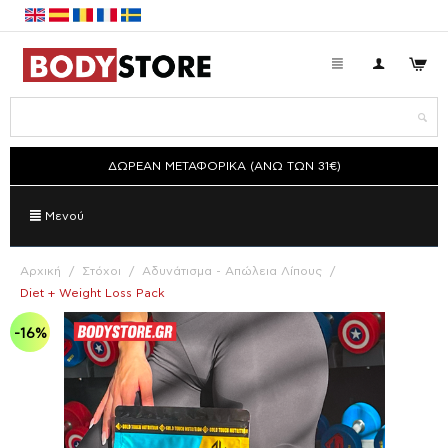
ΔΩΡΕΑΝ ΜΕΤΑΦΟΡΙΚΑ (ΑΝΩ ΤΩΝ 31€)
Μενού
Αρχική
/
Στόχοι
/
Αδυνάτισμα - Απώλεια Λίπους
/
Diet + Weight Loss Pack
-16%