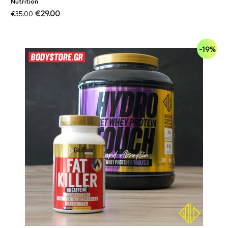
Nutrition
€
29.00
€
35.00
-19%