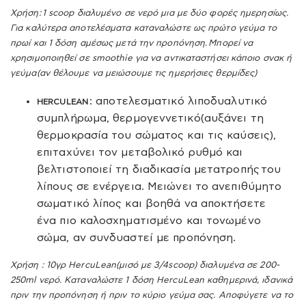
Χρήση:
1
scoop
διαλυμένο σε νερό μια με δύο φορές ημερησίως.
Για καλύτερα αποτελέσματα καταναλώστε ως πρώτο γεύμα το
πρωί και 1 δόση αμέσως μετά την προπόνηση.
Μπορεί να
χρησιμοποιηθεί σε smoothie για να αντικαταστήσει κάποιο σνακ ή
γεύμα(αν θέλουμε να μειώσουμε τις ημερήσιες θερμίδες)
: αποτελεσματικό λιποδυαλυτικό
HERCULEAN
συμπλήρωμα, θερμογεννετικό(αυξάνει τη
θερμοκρασία του σώματος και τις καύσεις),
επιταχύνει τον μεταβολικό ρυθμό και
βελτιστοποιεί τη διαδικασία μετατροπής του
λίπους σε ενέργεια. Μειώνει το ανεπιθύμητο
σωματικό λίπος και βοηθά να αποκτήσετε
ένα πιο καλοσχηματισμένο και τονωμένο
σώμα, αν συνδυαστεί με προπόνηση.
Χρήση : 10γρ HercuLean(μισό με 3/4scoop) διαλυμένα σε 200-
250ml νερό. Καταναλώστε 1 δόση HercuLean καθημερινά, ιδανικά
πριν την προπόνηση ή πριν το κύριο γεύμα σας. Αποφύγετε να το