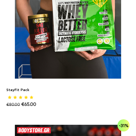
StayFit Pack
€
65.00
€
80.00
-31%