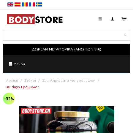
ΔΩΡΕΑΝ ΜΕΤΑΦΟΡΙΚΑ (ΑΝΩ ΤΩΝ 31€)
Μενού
Αρχική
/
Στόχοι
/
Συμπληρώματα για γράμμωση
/
30 days Γράμμωση
-32%