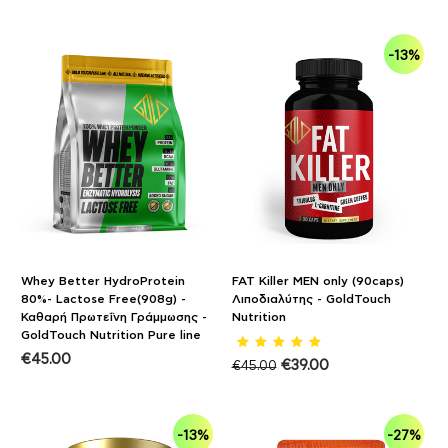
-13%
Whey Better HydroProtein
FAT Killer MEN only (90caps)
80%- Lactose Free(908g) -
Λιποδιαλύτης - GoldTouch
Καθαρή Πρωτεΐνη Γράμμωσης -
Nutrition
GoldTouch Nutrition Pure line
€
45.00
€
39.00
€
45.00
-13%
-27%