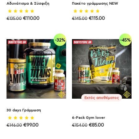
Αδυνάτισμα & Σύσφιξη
Πακέτο γράμμωσης NEW
€
110.00
€
115.00
€
135.00
€
145.00
-32%
-45%
Εκτός αποθέματος
30 days Γράμμωση
6-Pack Gym lover
€
99.00
€
85.00
€
146.00
€
154.00