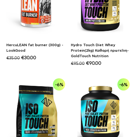
HercuLEAN fat burner (300g) -
Hydro Touch Diet Whey
LookGood
Protein(2kg) Καθαρή πρωτεΐνη-
GoldTouch Nutrition
€
30.00
€
35.00
€
90.00
€
95.00
-6%
-6%