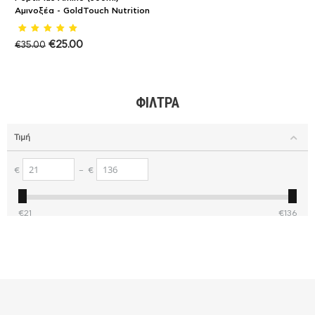
Αμινοξέα - GoldTouch Nutrition
€
25.00
€
35.00
ΦΊΛΤΡΑ
Τιμή
€
–
€
€
21
€
136