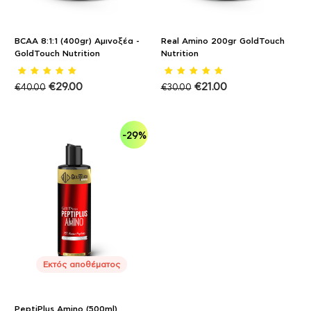
BCAA 8:1:1 (400gr) Αμινοξέα -
Real Amino 200gr GoldTouch
GoldTouch Nutrition
Nutrition
€
29.00
€
21.00
€
40.00
€
30.00
-29%
Εκτός αποθέματος
PeptiPlus Amino (500ml)