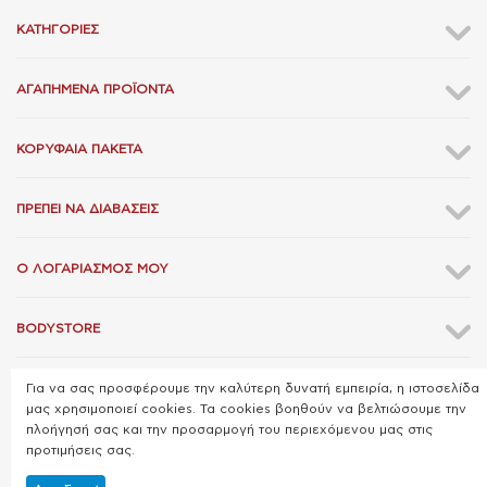
ΚΑΤΗΓΟΡΊΕΣ
ΑΓΑΠΗΜΈΝΑ ΠΡΟΪΌΝΤΑ
ΚΟΡΥΦΑΊΑ ΠΑΚΈΤΑ
ΠΡΈΠΕΙ ΝΑ ΔΙΑΒΆΣΕΙΣ
Ο ΛΟΓΑΡΙΑΣΜΌΣ ΜΟΥ
BODYSTORE
Για να σας προσφέρουμε την καλύτερη δυνατή εμπειρία, η ιστοσελίδα
ΕΠΙΚΟΙΝΩΝΊΑ
μας χρησιμοποιεί cookies. Τα cookies βοηθούν να βελτιώσουμε την
πλοήγησή σας και την προσαρμογή του περιεχόμενου μας στις
προτιμήσεις σας.