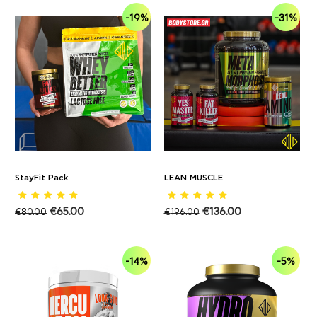
-19%
-31%
StayFit Pack
LEAN MUSCLE
€
65.00
€
136.00
€
80.00
€
196.00
-14%
-5%