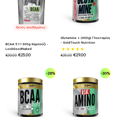
Εκτός αποθέματος
Glutamine + (400g) Γλουταμίνη
- GoldTouch Nutrition
BCAA 5:1:1 300g Καρπούζι -
LookGoodNaked
€
25.00
€
29.00
€
30.00
€
35.00
-28%
-30%