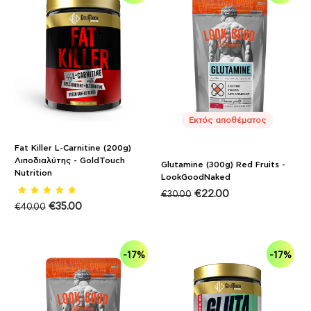
Εκτός αποθέματος
Fat Killer L-Carnitine (200g)
Λιποδιαλύτης - GoldTouch
Glutamine (300g) Red Fruits -
Nutrition
LookGoodNaked
€
22.00
€
30.00
€
35.00
€
40.00
-17%
-17%