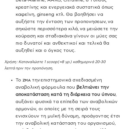
Beta-Alanine, AAKG, Citrulline, 8 τύπους
κρεατίνης και ενεργειακά συστατικά όπως
καφεϊνη, ginseng κτλ. Θα βοηθήσει να
αυξήστε την ένταση των προπονησεων, να
σηκώστε περισσότερα κιλά,
να μειώσετε την
κούραση και σταδιακάνα γίνουν οι μύες σας
πιο δυνατοί και ανθεκτικοί και τελικά θα
αυξηθεί και ο όγκος τους.
Χρήση
: Καταναλώστε 1 scoop( =8 γρ.) καθημερινά 20-30
λεπτά
πριν την προπόνηση,
Το
την επιστημονικά σχεδιασμένη
ZMA
αναβολική φόρμουλα που
βελτιώνει την
αποκατάσταση κατά τη διάρκεια του ύπνου
,
αυξάνει φυσικά τα επίπεδα των αναβολικών
ορμονών, οι οποίες με τη σειρά τους
ενισχύουν τη μυϊκή δύναμη, προάγοντας έτσι
την αναβολική κατάσταση του οργανισμού,