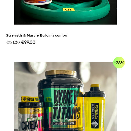
Strength & Muscle Building combo
€
99.00
€
121.00
-26%