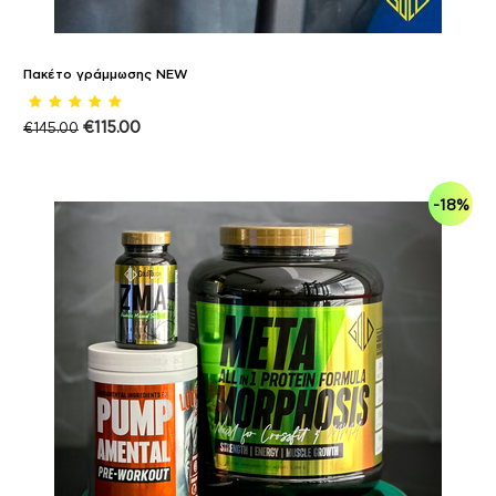
Πακέτο γράμμωσης NEW
€
115.00
€
145.00
-18%