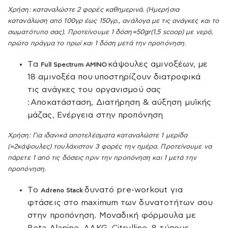
Χρήση: καταναλώστε 2 φορές καθημερινά. (Ημερήσια
κατανάλωση από 100γρ έως 150γρ., ανάλογα με τις ανάγκες και το
σωματότυπο σας). Προτείνουμε 1 δόση=50gr(1,5 scoop) με νερό,
πρώτο πράγμα το πρωί και 1 δόση μετά την προπόνηση.
Tα
κάψουλες αμινοξέων, με
Full Spectrum AMINO
18 αμινοξέα που υ
ποστηρίζουν διατροφικά
τις ανάγκες του οργανισμού σας
:
Αποκατάσταση, Διατήρηση & αύξηση μυϊκής
μάζας, Ενέργεια στην προπόνηση
Χρήση: Για ιδανικά αποτελέσματα καταναλώστε 1 μερίδα
(=2κάψουλες) τουλάχιστον 3 φορές την ημέρα. Προτείνουμε να
πάρετε 1 από τις δόσεις πριν την προπόνηση και 1 μετά την
προπόνηση.
Τo
δυνατό pre-workout για
Adreno Stack
φτάσεις στο maximum των δυνατοτήτων σου
στην προπόνηση. Μοναδική φόρμουλα με