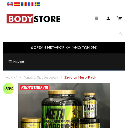
ΔΩΡΕΑΝ ΜΕΤΑΦΟΡΙΚΑ (ΑΝΩ ΤΩΝ 31€)
Μενού
Αρχική
/
Πακέτα Προσφορών
/
Zero to Hero Pack
-33%