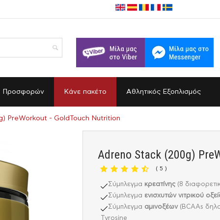
α Προσφορών
Κάνε πακέτο
Αθλητικός Εξοπλισμός
) PreWorkout - GoldTouch Nutrition
Adreno Stack (200g) PreW
( 5 )
Σύμπλεγμα
κρεατίνης
(8 διαφορετικ
Σύμπλεγμα
ενισχυτών νιτρικού οξε
Σύμπλεγμα
αμινοξέων
(BCAAs δηλαδή
Tyrosine