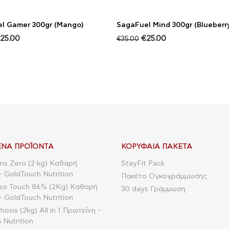
l Gamer 300gr (Mango)
SagaFuel Mind 300gr (Blueberr
25.00
€
25.00
€
35.00
ΝΑ ΠΡΟΪΌΝΤΑ
ΚΟΡΥΦΑΊΑ ΠΑΚΈΤΑ
ns Zero (2 kg) Καθαρή
StayFit Pack
- GoldTouch Nutrition
Πακέτο Ογκογράμμωσης
so Touch 86% (2Kg) Καθαρή
30 days Γράμμωση
- GoldTouch Nutrition
sis (2kg) All in 1 Πρωτεΐνη -
 Nutrition