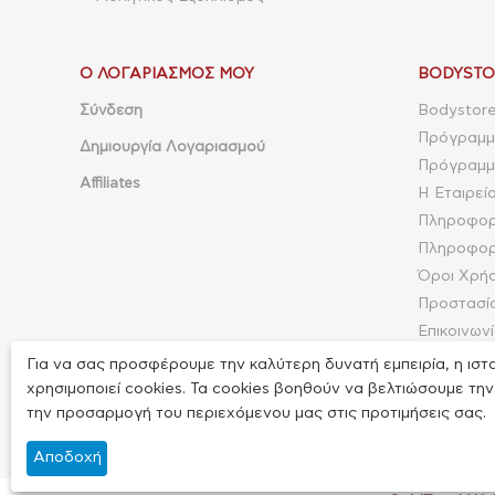
Ο ΛΟΓΑΡΙΑΣΜΌΣ ΜΟΥ
BODYSTO
Σύνδεση
Bodystore
Πρόγραμμ
Δημιουργία Λογαριασμού
Πρόγραμμα
Affiliates
Η Εταιρεί
Πληροφορ
Πληροφορ
Όροι Χρή
Προστασί
Επικοινων
Φόρμα επ
Για να σας προσφέρουμε την καλύτερη δυνατή εμπειρία, η ιστ
Site Map
χρησιμοποιεί cookies. Τα cookies βοηθούν να βελτιώσουμε την
την προσαρμογή του περιεχόμενου μας στις προτιμήσεις σας.
Αποδοχή