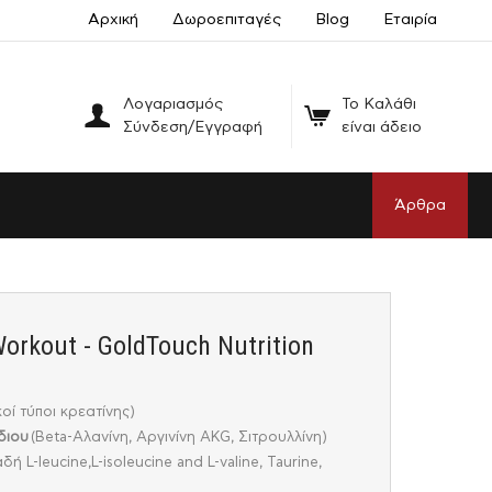
Αρχική
Δωροεπιταγές
Blog
Εταιρία
Λογαριασμός
Το Καλάθι
Σύνδεση/Εγγραφή
είναι άδειο
Άρθρα
orkout - GoldTouch Nutrition
οί τύποι κρεατίνης)
ίδιου
(Beta-Αλανίνη, Αργινίνη AKG, Σιτρουλλίνη)
 L-leucine,L-isoleucine and L-valine, Taurine,