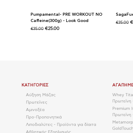
Pumpamental- PRE WORKOUT NO
SagaFue
Caffeine(300g) - Look Good
€
€
35.00
€
25.00
€
35.00
ΚΑΤΗΓΟΡΊΕΣ
ΑΓΑΠΗΜΈ
Αύξηση Μάζας
Whey Tita
Πρωτεΐνη 
Πρωτεΐνες
Premium I
Αμινοξέα
Πρωτεΐνη 
Προ-Προπονητικά
Metamorpho
Λιποδιαλύτες - Προϊόντα για δίαιτα
GoldTouch
Αθλητικός Εξοπλισμός