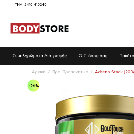
ΤΗΛ: 2410 410240
Συμπληρώματα Διατροφής
Ο Στόχος σας
Πακέτ
Αρχική
/
Προ-Προπονητικά
/
Adreno Stack (200g
-26%