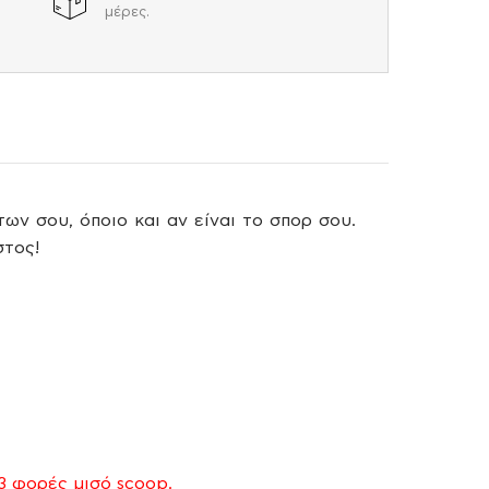
μέρες.
ν σου, όποιο και αν είναι το σπορ σου.
στος!
-3 φορές μισό
scoop.