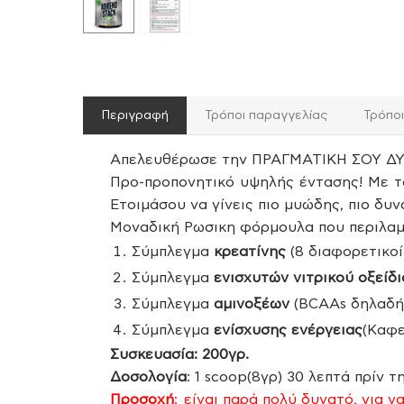
Περιγραφή
Τρόποι παραγγελίας
Τρόπο
Απελευθέρωσε την ΠΡΑΓΜΑΤΙΚΗ ΣΟΥ ΔΥ
Προ-προπονητικό υψηλής έντασης! Με το
Ετοιμάσου να γίνεις πιο μυώδης, πιο δυν
Μοναδική Ρωσικη φόρμουλα που περιλαμ
Σύμπλεγμα
κρεατίνης
(8 διαφορετικοί
Σύμπλεγμα
ενισχυτών νιτρικού οξείδ
Σύμπλεγμα
αμινοξέων
(BCAAs δηλαδή L-
Σύμπλεγμα
ενίσχυσης ενέργειας
(Καφε
Συσκευασία: 200γρ.
Δοσολογία
: 1 scoop(8γρ) 30 λεπτά πρίν 
Προσοχή
:
είναι παρά πολύ δυνατό, για ν