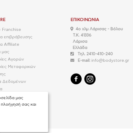
RE
ΕΠΙΚΟΙΝΩΝΊΑ
4o χλμ Λάρισας - Βόλου
 Franchise
Τ.Κ. 41336
α επιβράβευσης
Λάρισα
 Affiliate
Ελλάδα
α μας
Τηλ. 2410-410-240
ίες Αγορών
E-mail:
info@bodystore.gr
ίες Μεταφορικών
σης
α Δεδομένων
ία
ιστροφής παραγγελίας
οσελίδα μας
 πλοήγησή σας και