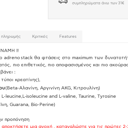
συμπληρώματα άνω των 31€
ι πληρωμής
Κριτικές
Features
ΝΑΜΗ !!
 adreno stack θα φτάσεις στο maximum των δυνατοτήτω
ατός, πιο επιθετικός, πιο αποφασισμένος και πιο ακούρα
βάνει :
 τύποι κρεατίνης),
ιου
(Beta-Αλανίνη, Αργινίνη AKG, Κιτρουλίνη)
leucine,L-isoleucine and L-valine, Taurine, Tyrosine
ϊνη, Guarana, Bio-Perine)
την προπόνηση
α αποκτήσετε μια ανοχή , καταναλώστε για τις πρώτες 2