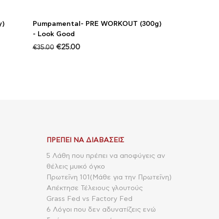
y)
Pumpamental- PRE WORKOUT (300g)
- Look Good
€
25.00
€
35.00
ΠΡΈΠΕΙ ΝΑ ΔΙΑΒΆΣΕΙΣ
5 Λάθη που πρέπει να αποφύγεις αν
θέλεις μυικό όγκο
Πρωτεΐνη 101(Μάθε για την Πρωτεΐνη)
Απέκτησε Τέλειους γλουτούς
Grass Fed vs Factory Fed
6 Λόγοι που δεν αδυνατίζεις ενώ