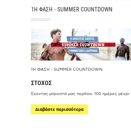
1Η ΦΑΣΗ - SUMMER COUNTDOWN
25/03/2019
1Η ΦΑΣΗ - SUMMER COUNTDOWN
ΣΤΟΧΟΣ
Έχοντας μπροστά μας περίπου 100 ημέρες μέχρι 
«βγούμε» στην παραλία, πρωταρχικός μας στόχ
είναι η αύξηση της μυϊκής μάζας, ούτως ώστε σ
Διαβάστε περισσότερα
τελευταίες εβδομάδες να δώσουμε πλήρη έμφα
στη γράμμωση. Επομένως είναι κατανοητό π
πρέπει να αλλάξουμε ορισμένες διατροφικ