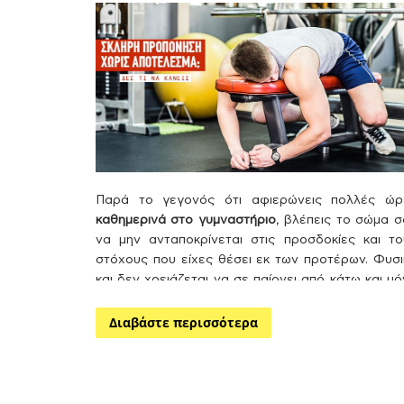
Παρά το γεγονός ότι αφιερώνεις πολλές ώρ
καθημερινά στο γυμναστήριο
, βλέπεις το σώμα 
να μην ανταποκρίνεται στις προσδοκίες και το
στόχους που είχες θέσει εκ των προτέρων. Φυσι
και δεν χρειάζεται να σε παίρνει από κάτω και μ
για το γεγονός ότι γυμνάζεσαι συστηματικά σ
αξίζουν πολλά συγχαρητήρια. Ωστόσο, διαβάζοντ
Διαβάστε περισσότερα
αυτό το άρθρο ίσως αλλάξεις ορισμένα πράγματ
μικρά λάθη, που κάνεις χωρίς να έχεις επίγνωση.