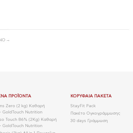
ον
ον
κοί
α,
οπή
νή
οι
ΝΟ
ου
της
ια
ον
λή
ρο
 τα
ά,
να
ΝΑ ΠΡΟΪΌΝΤΑ
ΚΟΡΥΦΑΊΑ ΠΑΚΈΤΑ
ns Zero (2 kg) Καθαρή
StayFit Pack
- GoldTouch Nutrition
Πακέτο Ογκογράμμωσης
so Touch 86% (2Kg) Καθαρή
30 days Γράμμωση
- GoldTouch Nutrition