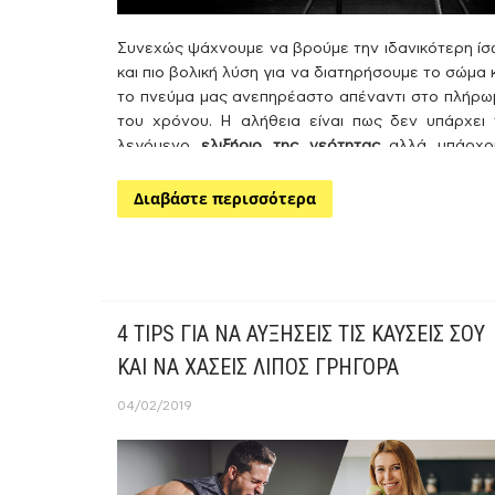
Συνεχώς ψάχνουμε να βρούμε την ιδανικότερη ίσ
και πιο βολική λύση για να διατηρήσουμε το σώμα 
το πνεύμα μας ανεπηρέαστο απέναντι στο πλήρω
του χρόνου. Η αλήθεια είναι πως δεν υπάρχει 
λεγόμενο
ελιξήριο της νεότητας
αλλά υπάρχο
αρκετά πράγματα που μπορούμε να κάνουμε για 
ξεγελάσουμε τον χρόνο.
Διαβάστε περισσότερα
4 TIPS ΓΙΑ ΝΑ ΑΥΞΗΣΕΙΣ ΤΙΣ ΚΑΥΣΕΙΣ ΣΟΥ
ΚΑΙ ΝΑ ΧΑΣΕΙΣ ΛΙΠΟΣ ΓΡΗΓΟΡΑ
04/02/2019