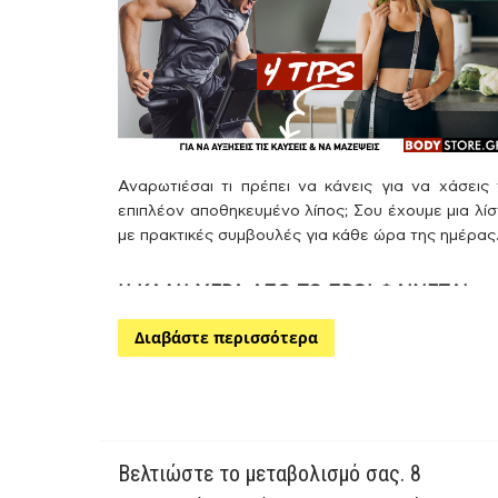
Αναρωτιέσαι τι πρέπει να κάνεις για να χάσεις
επιπλέον αποθηκευμένο λίπος; Σου έχουμε μια λί
με πρακτικές συμβουλές για κάθε ώρα της ημέρας
Η ΚΑΛΗ ΜΕΡΑ ΑΠΟ ΤΟ ΠΡΩΙ ΦΑΙΝΕΤΑΙ
Ξεκινήστε τη μέρα έξυπνα. Ένα καλό
πρωινό
μπορ
Διαβάστε περισσότερα
να αυξήσει τον μεταβολισμό και να συμβάλλ
καταλυτικά στην απώλεια βάρους. Έρευνα π
δημοσιεύτηκε στο περιοδικό «American Journal 
Epidemiology» υποστήριξε ότι όσοι παρέλειπ
τακτικά το πρωινό είχαν 4,5 φορές μεγαλύτε
Βελτιώστε το μεταβολισμό σας. 8
πιθανότητα να παρουσιάσουν
παχυσαρκία
σε σχέ