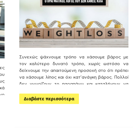
Συνεχώς ψάχνουμε τρόπο να χάσουμε βάρος με
τον καλύτερο δυνατό τρόπο, χωρίς ωστόσο να
ες
δείχνουμε την απαιτούμενη προσοχή στο ότι πρέπει
σου
να χάσουμε λίπος και όχι κατ’ανάγκη βάρος. Πολλοί
υς
δεν γνωρίζουν το παραπάνω και καταλήγουν να
κά
χάνουν πολύτιμες μυϊκές μάζες με την πάροδο του
όνο
χρόνου και με το πέρας μιας λανθασμένης δίαιτας
Διαβάστε περισσότερα
ου
που ακολουθούν. Αυτό έχεις ως αποτέλεσμα να
ας
καταστρέφουν τις ορμόνες και τον μεταβολισμό
α,
τους, καταλήγοντας στο αντίθετο αποτέλεσμα, να
παίρνουν κιλά.